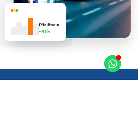
Eficiência
+ 86%
POR QUE A SERVICELOGIC?
O que nos diferencia
no mercado